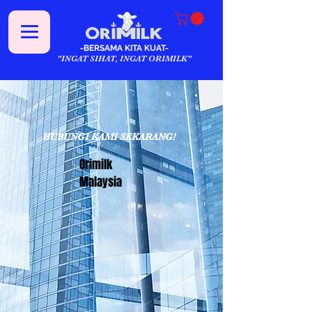
-BERSAMA KITA KUAT-
"INGAT SIHAT, INGAT ORIMILK"
HUBUNGI KAMI SEKARANG!
Orimilk
Malaysia