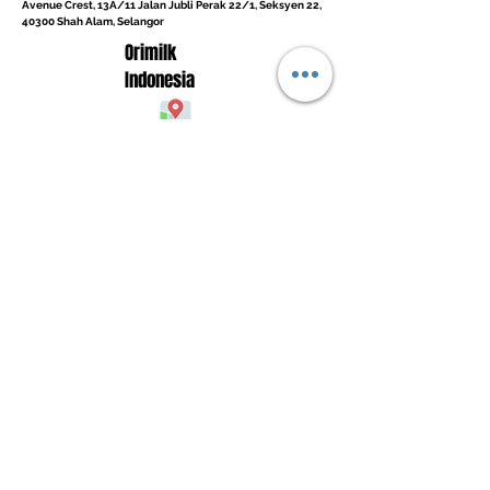
Avenue Crest, 13A/11 Jalan Jubli Perak 22/1, Seksyen 22,
40300 Shah Alam, Selangor
Orimilk
Indonesia
Puri Mansion Jakarta Barat
Rumah Agam Ruko Puri
Blok A No. 21
Jl. Lingkar Luar Barat
RT.5 / RW.2
Kel. Kembangan Selatan
Kec. Kembangan
Jakarta Barat 11610
Syarikat
Produk
sah
Tentang kita
Peluang
pengenalan
Polisi Penghantaran
Daripada CEO Kami
Pelan Pampasan
Bagaimana Mereka Membantu
Terma dan syarat
Hubungi Kami
Kisah Kejayaan
Apa yang Orang Lain Perkatakan
Polisi dan prosedur
Kalendar Acara
Sertai Pasukan Kami
Berbelanjalah sekarang
Dasar Privasi
Polisi Bayaran Balik
Polisi Pembatalan
No.5 Jalan Bendara 38/7 Bandar Mahkota Cheras,
43200 Cheras Selangor
Tel:
013-3429544
Pejabat:
+60390112954
© Copyright
info.orimilk@gmail.com
Terjemah Penafian: Teks rasmi ialah versi &lt;english language&gt; tapak web. Sebarang percanggahan atau
perbezaan yang dicipta dalam terjemahan adalah tidak mengikat dan tidak mempunyai kesan undang-undang untuk