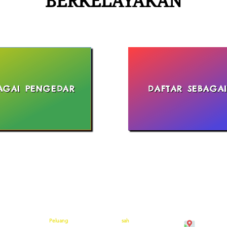
BERKELAYAKAN
AGAI PENGEDAR
DAFTAR SEBAGA
Peluang
sah
No.5 Jalan
an