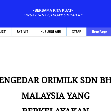
-BERSAMA KITA KUAT-
"INGAT SIHAT, INGAT ORIMILK"
UCT
AKTIVITI
HUBUNGI KAMI
STAFF
New Page
ENGEDAR ORIMILK SDN B
MALAYSIA YANG