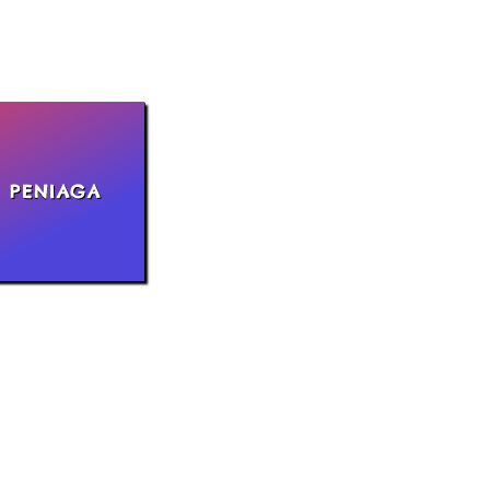
I PENIAGA
 Bendara 38/7 Bandar Mahkota Cheras,