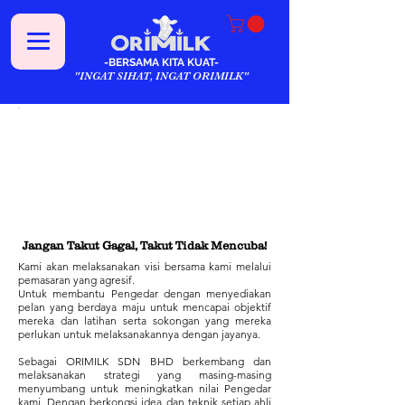
-BERSAMA KITA KUAT-
"INGAT SIHAT, INGAT ORIMILK"
ORIMILK SDN BHD Boleh Membantu Anda
Mencapai Kehidupan Yang Ditakdirkan untuk Anda
Jalani
Jangan Takut Gagal, Takut Tidak Mencuba!
Kami akan melaksanakan visi bersama kami melalui
pemasaran yang agresif.
Untuk membantu Pengedar dengan menyediakan
pelan yang berdaya maju untuk mencapai objektif
mereka dan latihan serta sokongan yang mereka
perlukan untuk melaksanakannya dengan jayanya.
Sebagai ORIMILK
SDN BHD berkembang dan
melaksanakan strategi yang masing-masing
menyumbang untuk meningkatkan nilai Pengedar
kami. Dengan berkongsi idea dan teknik setiap ahli