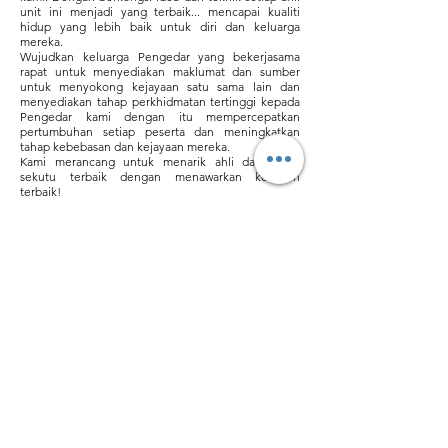
unit ini menjadi yang terbaik... mencapai kualiti
hidup yang lebih baik untuk diri dan keluarga
mereka.
Wujudkan keluarga Pengedar yang bekerjasama
rapat untuk menyediakan maklumat dan sumber
untuk menyokong kejayaan satu sama lain dan
menyediakan tahap perkhidmatan tertinggi kepada
Pengedar kami dengan itu mempercepatkan
pertumbuhan setiap peserta dan meningkatkan
tahap kebebasan dan kejayaan mereka.
Kami merancang untuk menarik ahli dan rakan
sekutu terbaik dengan menawarkan komisen
terbaik!
Syarikat
Produk
sah
Tentang kita
Peluang
pengenalan
Polisi Penghantaran
Daripada CEO Kami
Pelan Pampasan
Bagaimana Mereka Membantu
Terma dan syarat
Hubungi Kami
Kisah Kejayaan
Apa yang Orang Lain Perkatakan
Polisi dan prosedur
Kalendar Acara
Sertai Pasukan Kami
Berbelanjalah sekarang
Dasar Privasi
Polisi Bayaran Balik
Polisi Pembatalan
No.5 Jalan Bendara 38/7 Bandar Mahkota Cheras,
43200 Cheras Selangor
Tel:
013-3429544
Pejabat:
+60390112954
© Copyright
info.orimilk@gmail.com
Terjemah Penafian: Teks rasmi ialah versi &lt;english language&gt; tapak web. Sebarang percanggahan atau
perbezaan yang dicipta dalam terjemahan adalah tidak mengikat dan tidak mempunyai kesan undang-undang untuk
tujuan pematuhan atau penguatkuasaan. Jika timbul sebarang pertanyaan berkaitan dengan ketepatan maklumat yang
terkandung dalam laman web yang diterjemahkan, rujuk kepada versi &lt;english language&gt; laman web yang
merupakan versi rasmi.
©2021 oleh Orimilk Sdn Bhd. Dicipta dengan bangga oleh Kerabu Media
Sdn Bhd