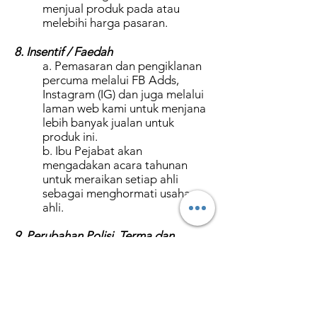
menjual produk pada atau
melebihi harga pasaran.
8. Insentif / Faedah
a. Pemasaran dan pengiklanan
percuma melalui FB Adds,
Instagram (IG) dan juga melalui
laman web kami untuk menjana
lebih banyak jualan untuk
produk ini.
b. Ibu Pejabat akan
mengadakan acara tahunan
untuk meraikan setiap ahli
sebagai menghormati usaha
ahli.
9. Perubahan Polisi, Terma dan
Peraturan Syarikat
a. Pihak Pengurusan berhak
untuk menukar, meminda dan
menukar mana-mana Polisi,
Terma dan Syarat Syarikat yang