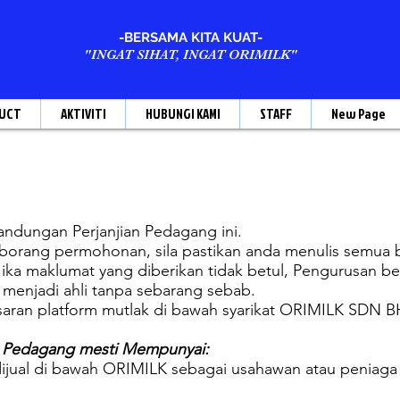
-BERSAMA KITA KUAT-
"INGAT SIHAT, INGAT ORIMILK"
UCT
AKTIVITI
HUBUNGI KAMI
STAFF
New Page
kandungan Perjanjian Pedagang ini.
 borang permohonan, sila pastikan anda menulis semua b
Jika maklumat yang diberikan tidak betul, Pengurusan b
menjadi ahli tanpa sebarang sebab.
masaran platform mutlak di bawah syarikat ORIMILK SDN 
h Pedagang mesti Mempunyai:
ijual di bawah ORIMILK sebagai usahawan atau peniaga 