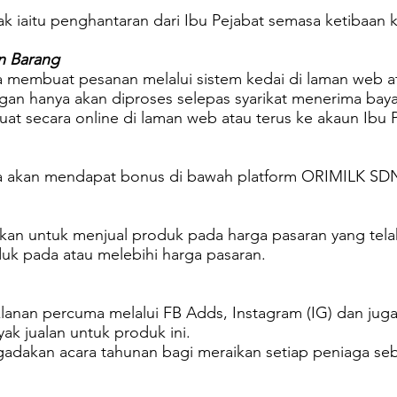
ak iaitu penghantaran dari Ibu Pejabat semasa ketibaan 
n Barang
a membuat pesanan melalui sistem kedai di laman web ata
an hanya akan diproses selepas syarikat menerima baya
at secara online di laman web atau terus ke akaun Ibu P
aga akan mendapat bonus di bawah platform ORIMILK SDN
tkan untuk menjual produk pada harga pasaran yang tela
duk pada atau melebihi harga pasaran.
lanan percuma melalui FB Adds, Instagram (IG) dan jug
ak jualan untuk produk ini.
gadakan acara tahunan bagi meraikan setiap peniaga s