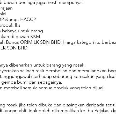
di bawah peniaga juga mesti mempunyai:
rajaan
alal
 GMP &amp; HACCP
roduk Iks
n bahaya untuk orang
ahkan di bawah KKM
wah Bonus ORIMILK SDN BHD. Harga kategori itu berbe
MILK SDN BHD.
nya dibenarkan untuk barang yang rosak.
yertakan salinan resit pembelian dan memulangkan bara
bertanggungjawab terhadap sebarang kerosakan yang dis
n, gempa bumi dan sebagainya.
an membeli semula semua produk yang telah dijual.
g rosak jika telah dibuka dan diasingkan daripada set ti
i tangan ahli tidak boleh dikembalikan ke Ibu Pejabat 