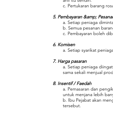
ahli itu sendiri.
c. Pertukaran barang ros
5. Pembayaran &amp; Pesana
a. Setiap peniaga dimint
b. Semua pesanan barang
c. Pembayaran boleh dibu
6. Komisen
a. Setiap syarikat peni
7. Harga pasaran
a. Setiap peniaga diinga
sama sekali menjual pro
8. Insentif / Faedah
a. Pemasaran dan pengik
untuk menjana lebih bany
b. Ibu Pejabat akan men
tersebut.