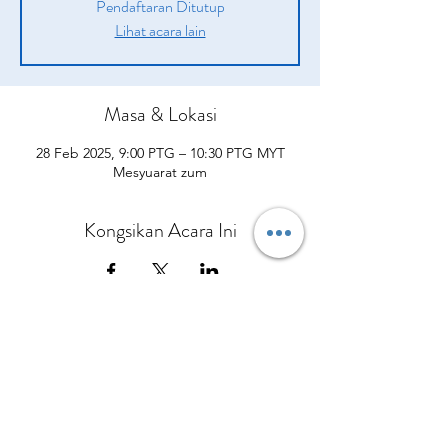
Pendaftaran Ditutup
Lihat acara lain
Masa & Lokasi
28 Feb 2025, 9:00 PTG – 10:30 PTG MYT
Mesyuarat zum
Kongsikan Acara Ini
Syarikat
Produk
sah
Tentang kita
Peluang
pengenalan
Polisi Penghantaran
Daripada CEO Kami
Pelan Pampasan
Bagaimana Mereka Membantu
Terma dan syarat
Hubungi Kami
Kisah Kejayaan
Apa yang Orang Lain Perkatakan
Polisi dan prosedur
Kalendar Acara
Sertai Pasukan Kami
Berbelanjalah sekarang
Dasar Privasi
Polisi Bayaran Balik
Polisi Pembatalan
No.5 Jalan Bendara 38/7 Bandar Mahkota Cheras,
43200 Cheras Selangor
Tel:
013-3429544
Pejabat:
+60390112954
© Copyright