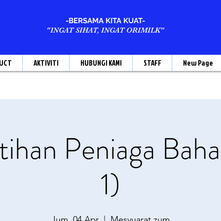
-BERSAMA KITA KUAT-
"INGAT SIHAT, INGAT ORIMILK"
UCT
AKTIVITI
HUBUNGI KAMI
STAFF
New Page
ihan Peniaga Baha
1)
Jum, 04 Apr
  |  
Mesyuarat zum