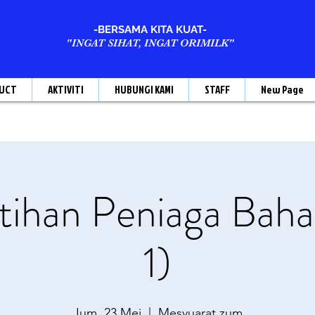
-BERSAMA KITA KUAT-
"INGAT SIHAT, INGAT ORIMILK"
UCT
AKTIVITI
HUBUNGI KAMI
STAFF
New Page
ihan Peniaga Baha
1)
Jum, 23 Mei
  |  
Mesyuarat zum