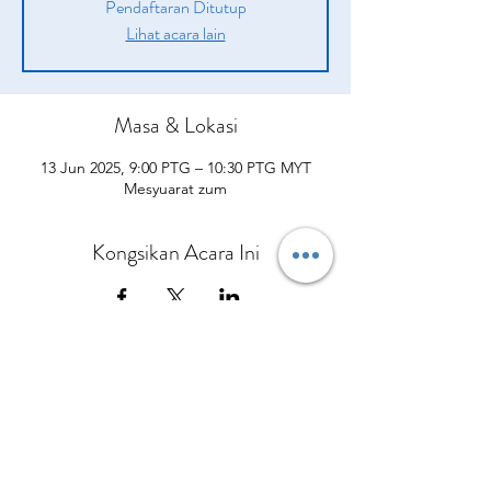
Pendaftaran Ditutup
Lihat acara lain
Masa & Lokasi
13 Jun 2025, 9:00 PTG – 10:30 PTG MYT
Mesyuarat zum
Kongsikan Acara Ini
Syarikat
Produk
sah
Tentang kita
Peluang
pengenalan
Polisi Penghantaran
Daripada CEO Kami
Pelan Pampasan
Bagaimana Mereka Membantu
Terma dan syarat
Hubungi Kami
Kisah Kejayaan
Apa yang Orang Lain Perkatakan
Polisi dan prosedur
Kalendar Acara
Sertai Pasukan Kami
Berbelanjalah sekarang
Dasar Privasi
Polisi Bayaran Balik
Polisi Pembatalan
No.5 Jalan Bendara 38/7 Bandar Mahkota Cheras,
43200 Cheras Selangor
Tel:
013-3429544
Pejabat:
+60390112954
© Copyright