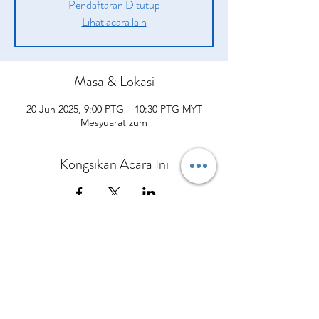
Pendaftaran Ditutup
Lihat acara lain
Masa & Lokasi
20 Jun 2025, 9:00 PTG – 10:30 PTG MYT
Mesyuarat zum
Kongsikan Acara Ini
Syarikat
Produk
sah
Tentang kita
Peluang
pengenalan
Polisi Penghantaran
Daripada CEO Kami
Pelan Pampasan
Bagaimana Mereka Membantu
Terma dan syarat
Hubungi Kami
Kisah Kejayaan
Apa yang Orang Lain Perkatakan
Polisi dan prosedur
Kalendar Acara
Sertai Pasukan Kami
Berbelanjalah sekarang
Dasar Privasi
Polisi Bayaran Balik
Polisi Pembatalan
No.5 Jalan Bendara 38/7 Bandar Mahkota Cheras,
43200 Cheras Selangor
Tel:
013-3429544
Pejabat:
+60390112954
© Copyright