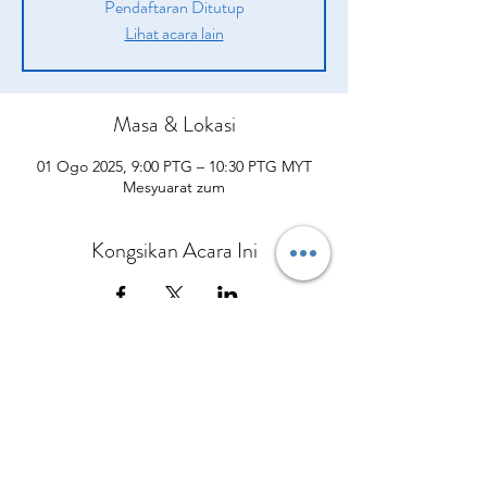
Pendaftaran Ditutup
Lihat acara lain
Masa & Lokasi
01 Ogo 2025, 9:00 PTG – 10:30 PTG MYT
Mesyuarat zum
Kongsikan Acara Ini
Syarikat
Produk
sah
Tentang kita
Peluang
pengenalan
Polisi Penghantaran
Daripada CEO Kami
Pelan Pampasan
Bagaimana Mereka Membantu
Terma dan syarat
Hubungi Kami
Kisah Kejayaan
Apa yang Orang Lain Perkatakan
Polisi dan prosedur
Kalendar Acara
Sertai Pasukan Kami
Berbelanjalah sekarang
Dasar Privasi
Polisi Bayaran Balik
Polisi Pembatalan
No.5 Jalan Bendara 38/7 Bandar Mahkota Cheras,
43200 Cheras Selangor
Tel:
013-3429544
Pejabat:
+60390112954
© Copyright