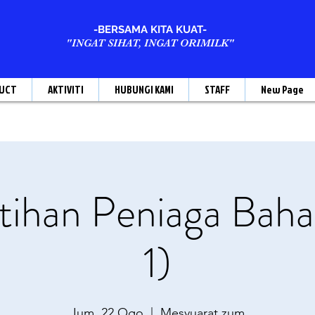
-BERSAMA KITA KUAT-
"INGAT SIHAT, INGAT ORIMILK"
UCT
AKTIVITI
HUBUNGI KAMI
STAFF
New Page
ihan Peniaga Baha
1)
Jum, 22 Ogo
  |  
Mesyuarat zum