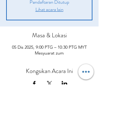
Pendaftaran Ditutup
Lihat acara lain
Masa & Lokasi
05 Dis 2025, 9:00 PTG – 10:30 PTG MYT
Mesyuarat zum
Kongsikan Acara Ini
Syarikat
Produk
sah
Tentang kita
Peluang
pengenalan
Polisi Penghantaran
Daripada CEO Kami
Pelan Pampasan
Bagaimana Mereka Membantu
Terma dan syarat
Hubungi Kami
Kisah Kejayaan
Apa yang Orang Lain Perkatakan
Polisi dan prosedur
Kalendar Acara
Sertai Pasukan Kami
Berbelanjalah sekarang
Dasar Privasi
Polisi Bayaran Balik
Polisi Pembatalan
No.5 Jalan Bendara 38/7 Bandar Mahkota Cheras,
43200 Cheras Selangor
Tel:
013-3429544
Pejabat:
+60390112954
© Copyright