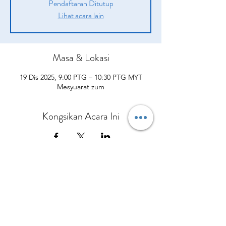
Pendaftaran Ditutup
Lihat acara lain
Masa & Lokasi
19 Dis 2025, 9:00 PTG – 10:30 PTG MYT
Mesyuarat zum
Kongsikan Acara Ini
Syarikat
Produk
sah
Tentang kita
Peluang
pengenalan
Polisi Penghantaran
Daripada CEO Kami
Pelan Pampasan
Bagaimana Mereka Membantu
Terma dan syarat
Hubungi Kami
Kisah Kejayaan
Apa yang Orang Lain Perkatakan
Polisi dan prosedur
Kalendar Acara
Sertai Pasukan Kami
Berbelanjalah sekarang
Dasar Privasi
Polisi Bayaran Balik
Polisi Pembatalan
No.5 Jalan Bendara 38/7 Bandar Mahkota Cheras,
43200 Cheras Selangor
Tel:
013-3429544
Pejabat:
+60390112954
© Copyright