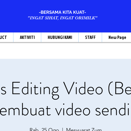
-BERSAMA KITA KUAT-
"INGAT SIHAT, INGAT ORIMILK"
UCT
AKTIVITI
HUBUNGI KAMI
STAFF
New Page
s Editing Video (Be
embuat video sendir
Rab, 25 Ogo
  |  
Mesyuarat Zum