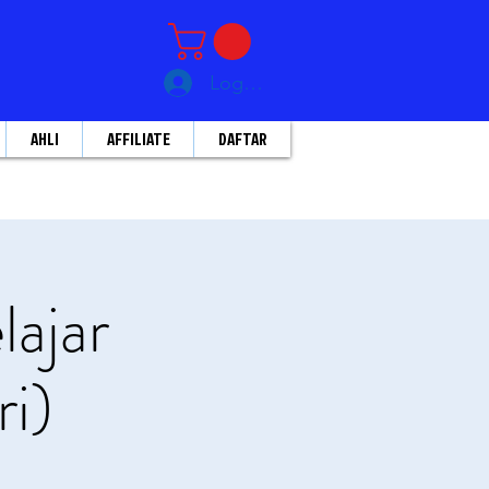
Log Masuk
AHLI
AFFILIATE
DAFTAR
lajar
i)