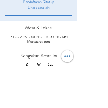
Pendaftaran Ditutup
Lihat acara lain
Masa & Lokasi
07 Feb 2025, 9:00 PTG – 10:30 PTG MYT
Mesyuarat zum
Kongsikan Acara Ini
Syarikat
Produk
sah
Tentang kita
Peluang
pengenalan
Polisi Penghantaran
Daripada CEO Kami
Pelan Pampasan
Bagaimana Mereka Membantu
Terma dan syarat
Hubungi Kami
Kisah Kejayaan
Apa yang Orang Lain Perkatakan
Polisi dan prosedur
Kalendar Acara
Sertai Pasukan Kami
Berbelanjalah sekarang
Dasar Privasi
Polisi Bayaran Balik
Polisi Pembatalan
No.5 Jalan Bendara 38/7 Bandar Mahkota Cheras,
43200 Cheras Selangor
Tel:
013-3429544
Pejabat:
+60390112954
© Copyright