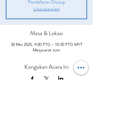
Pendaftaran Ditutup
Lihat acara lain
Masa & Lokasi
30 Mei 2025, 9:00 PTG – 10:30 PTG MYT
Mesyuarat zum
Kongsikan Acara Ini
Syarikat
Produk
sah
Tentang kita
Peluang
pengenalan
Polisi Penghantaran
Daripada CEO Kami
Pelan Pampasan
Bagaimana Mereka Membantu
Terma dan syarat
Hubungi Kami
Kisah Kejayaan
Apa yang Orang Lain Perkatakan
Polisi dan prosedur
Kalendar Acara
Sertai Pasukan Kami
Berbelanjalah sekarang
Dasar Privasi
Polisi Bayaran Balik
Polisi Pembatalan
No.5 Jalan Bendara 38/7 Bandar Mahkota Cheras,
43200 Cheras Selangor
Tel:
013-3429544
Pejabat:
+60390112954
© Copyright