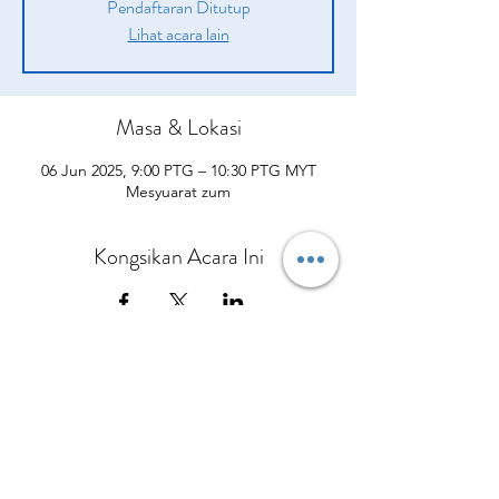
Pendaftaran Ditutup
Lihat acara lain
Masa & Lokasi
06 Jun 2025, 9:00 PTG – 10:30 PTG MYT
Mesyuarat zum
Kongsikan Acara Ini
Syarikat
Produk
sah
Tentang kita
Peluang
pengenalan
Polisi Penghantaran
Daripada CEO Kami
Pelan Pampasan
Bagaimana Mereka Membantu
Terma dan syarat
Hubungi Kami
Kisah Kejayaan
Apa yang Orang Lain Perkatakan
Polisi dan prosedur
Kalendar Acara
Sertai Pasukan Kami
Berbelanjalah sekarang
Dasar Privasi
Polisi Bayaran Balik
Polisi Pembatalan
No.5 Jalan Bendara 38/7 Bandar Mahkota Cheras,
43200 Cheras Selangor
Tel:
013-3429544
Pejabat:
+60390112954
© Copyright