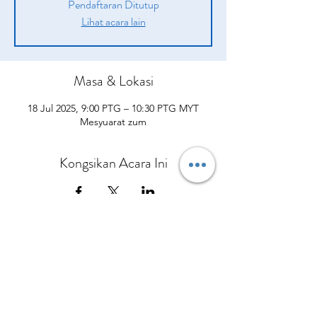
Pendaftaran Ditutup
Lihat acara lain
Masa & Lokasi
18 Jul 2025, 9:00 PTG – 10:30 PTG MYT
Mesyuarat zum
Kongsikan Acara Ini
Syarikat
Produk
sah
Tentang kita
Peluang
pengenalan
Polisi Penghantaran
Daripada CEO Kami
Pelan Pampasan
Bagaimana Mereka Membantu
Terma dan syarat
Hubungi Kami
Kisah Kejayaan
Apa yang Orang Lain Perkatakan
Polisi dan prosedur
Kalendar Acara
Sertai Pasukan Kami
Berbelanjalah sekarang
Dasar Privasi
Polisi Bayaran Balik
Polisi Pembatalan
No.5 Jalan Bendara 38/7 Bandar Mahkota Cheras,
43200 Cheras Selangor
Tel:
013-3429544
Pejabat:
+60390112954
© Copyright