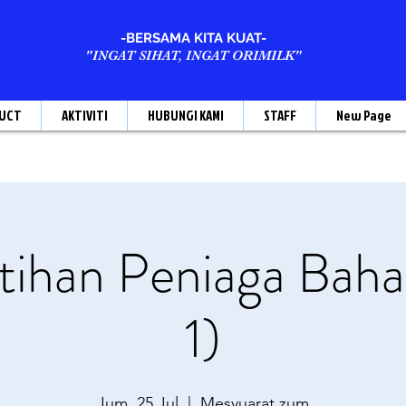
-BERSAMA KITA KUAT-
"INGAT SIHAT, INGAT ORIMILK"
UCT
AKTIVITI
HUBUNGI KAMI
STAFF
New Page
ihan Peniaga Baha
1)
Jum, 25 Jul
  |  
Mesyuarat zum