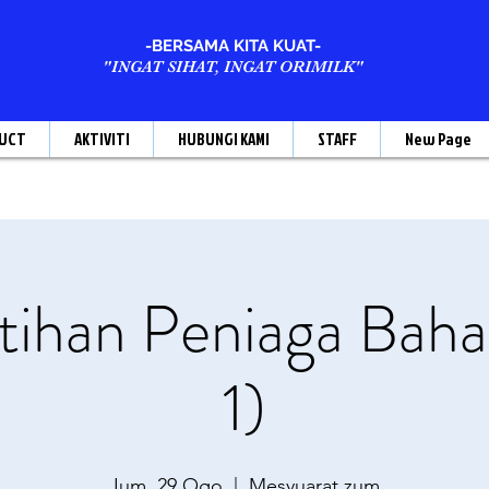
-BERSAMA KITA KUAT-
"INGAT SIHAT, INGAT ORIMILK"
UCT
AKTIVITI
HUBUNGI KAMI
STAFF
New Page
ihan Peniaga Baha
1)
Jum, 29 Ogo
  |  
Mesyuarat zum