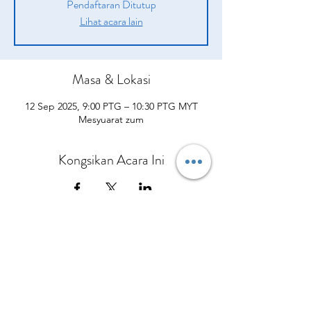
Pendaftaran Ditutup
Lihat acara lain
Masa & Lokasi
12 Sep 2025, 9:00 PTG – 10:30 PTG MYT
Mesyuarat zum
Kongsikan Acara Ini
Syarikat
Produk
sah
Tentang kita
Peluang
pengenalan
Polisi Penghantaran
Daripada CEO Kami
Pelan Pampasan
Bagaimana Mereka Membantu
Terma dan syarat
Hubungi Kami
Kisah Kejayaan
Apa yang Orang Lain Perkatakan
Polisi dan prosedur
Kalendar Acara
Sertai Pasukan Kami
Berbelanjalah sekarang
Dasar Privasi
Polisi Bayaran Balik
Polisi Pembatalan
No.5 Jalan Bendara 38/7 Bandar Mahkota Cheras,
43200 Cheras Selangor
Tel:
013-3429544
Pejabat:
+60390112954
© Copyright