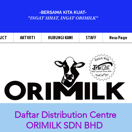
-BERSAMA KITA KUAT-
"INGAT SIHAT, INGAT ORIMILK"
UCT
AKTIVITI
HUBUNGI KAMI
STAFF
New Page
Daftar Distribution Centre
ORIMILK SDN BHD