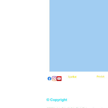
Produk
Syarikat
pengenal
Tentang kita
Bagaiman
Daripada CEO Kami
Apa yang 
Hubungi Kami
Perkataka
Kalendar Acara
Berbelanja
© Copyright