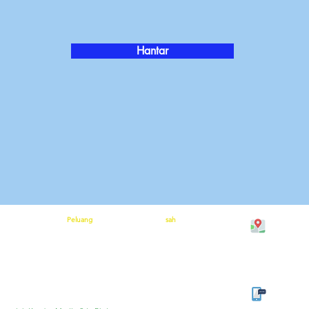
Hantar
Peluang
sah
No.5 Jalan
an
Pelan Pampasan
Polisi Penghantaran
a Mereka Membantu
Terma dan syarat
Kisah Kejayaan
43200 Cher
Polisi dan prosedur
Orang Lain
Sertai Pasukan Kami
Dasar Privasi
n
Polisi Bayaran Balik
lah sekarang
Polisi Pembatalan
Tel: 013-3
Pejabat: +